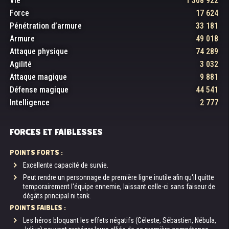
Vie
1 308 922
Force
17 624
Pénétration d’armure
33 181
Armure
49 018
Attaque physique
74 289
Agilité
3 032
Attaque magique
9 881
Défense magique
44 541
Intelligence
2 777
FORCES ET FAIBLESSES
POINTS FORTS :
Excellente capacité de survie.
Peut rendre un personnage de première ligne inutile afin qu'il quitte
temporairement l'équipe ennemie, laissant celle-ci sans faiseur de
dégâts principal ni tank.
POINTS FAIBLES :
Les héros bloquant les effets négatifs (Céleste, Sébastien, Nébula,