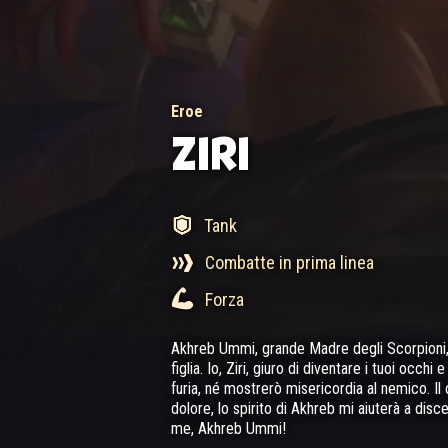
Eroe
ZIRI
Tank
Combatte in prima linea
Forza
Akhreb Ummi, grande Madre degli Scorpioni, a
figlia. Io, Ziri, giuro di diventare i tuoi occh
furia, né mostrerò misericordia al nemico. I
dolore, lo spirito di Akhreb mi aiuterà a disce
me, Akhreb Ummi!