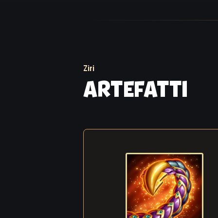
costanza. «Che il tu
Luce dall'Oscurità
In quel momento, gli
mano. I loro occhi 
pavimento. Il loro 
Ziri
indifesa. Le loro l
ARTEFATTI
di rosso cremisi. C
aristocratica si co
Gli assassini si d
picchiettio alle lor
terrore. Dinnanzi a
tornata in questo m
suoi occhi brillavan
propri principi e l
per schizzarle fuori
diventata Akhreb le
Oggi, mentre cammin