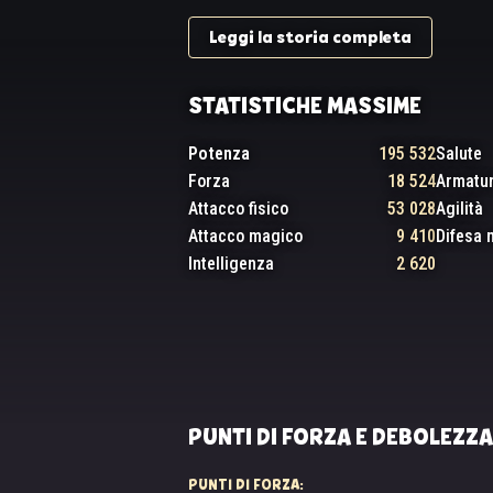
Leggi la storia completa
STATISTICHE MASSIME
Potenza
195 532
Salute
Forza
18 524
Armatu
Attacco fisico
53 028
Agilità
Attacco magico
9 410
Difesa 
Intelligenza
2 620
PUNTI DI FORZA E DEBOLEZZA
PUNTI DI FORZA: