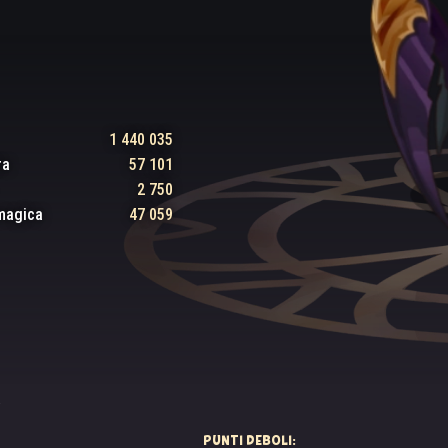
1 440 035
ra
57 101
2 750
magica
47 059
PUNTI DEBOLI: