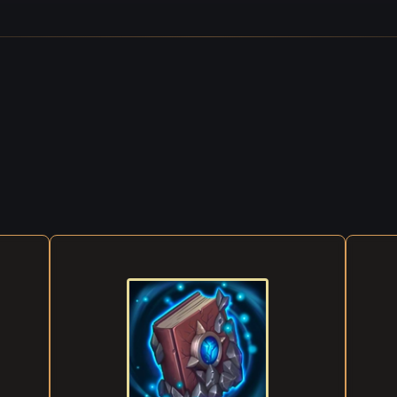
o corpo mi protegga dal male, che il tuo spirito mi aiuti a distinguer
. Rispondimi, Akhreb Ummi!»
 intrusi infuriati irruppero nella stanza di Ziri con coltelli insanguina
sfavillavano di rabbia e il sangue delle loro fredde lame gocciolava s
leader lanciò un grido agghiacciante, poi si avventarono sulla ragazz
ame guizzarono nell'aria e le pareti e i mobili si macchiarono rapida
osì l'ultima erede della famiglia Orman morì e la storia della grande 
ncluse.
iressero verso la porta, quando improvvisamente sentirono un minacc
o spalle. Si voltarono e i loro volti si contorsero in espressioni di pur
 loro, sollevandosi su sei robuste zampe chitinose, si trovava Ziri. Er
ondo in una nuova forma. Non c'erano segni di odio sul suo volto, ma
o di un'incrollabile determinazione a rendere giustizia a chi aveva tr
e proprie promesse. Il cuore di Ziri batteva violentemente, come se s
 dal petto. Ora gli occhi, il corpo e i sentimenti di Akhreb erano suoi
i stessa! Che sia fatta giustizia!
a per i corridoi della sua antica dimora, l'onorevole Guardiana ricor