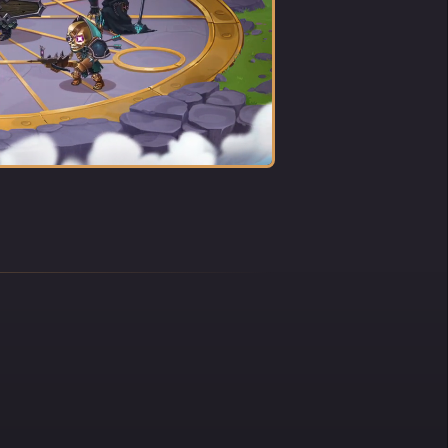
o
orava
li
n un
iore.
e e il
l
età.
uesta
a
ri