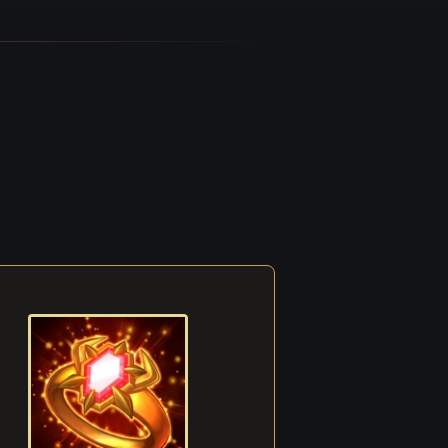
e la
ti in
ul
a
mente
stirpe
ioso
o
a
 i
adito i
tesse
. Era
da i