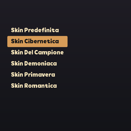
a sua
ha
tà e
a suo
Skin Predefinita
Skin Cibernetica
Skin Del Campione
n.
i con
Skin Demoniaca
ni
Skin Primavera
Skin Romantica
 loro
 una
con i
 con