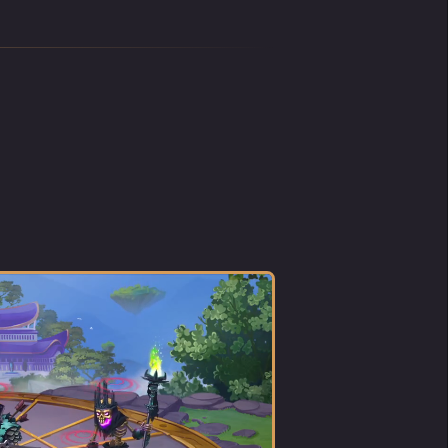
tico
an
ità
ati,
ire i