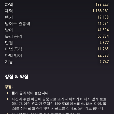
파워
189 223
체력
1 166 961
탱커
19 108
방어구 관통력
41 091
방어
41 804
물리 공격
60 784
민첩
2 877
마법 공격
11 265
마법 방어
22 083
지능
2 747
강점 & 약점
“그렇지이이!” 라그니가 시험관의 면전에 외쳤
습니다. 불 원소의 선택을 받은 라그니의 눈에
강점:
기쁨의 불꽃이 일렁였습니다. 시험관이 고개를
물리 공격력이 높습니다.
들어 이 경박한 행동을 나무라기도 전에, 물 원
자신과 주변 아군이 공중으로 뜨거나 위치가 바뀌지 않게 보호
소의 선택을 받은 시운구르 역시 환호성을 내질
합니다. 이런 효과가 주력인 히어로(페이스리스, 라스, 마야, 폭
렀습니다. 표정에서 주체할 수 없는 희열이 흘
스)를 상대로 효과적이며, 카르크를 상대로 쓰이기도 합니다.
러넘쳤죠.