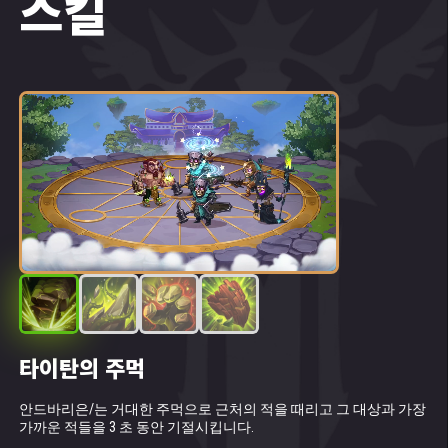
스킬
예상치 못했습니다.
“경외하는 대군주님께 바칠 식량이다!” 티쿠이
트들이 안드바리를 동굴 깊은 곳으로 끌고 가며
외쳤습니다. 뜻밖의 적의에 당황한 안드바리는
저항할 생각조차 하지 못했죠.
“만찬장으로 끌고 가자! 대군주님을 위한 연회
를 열어라!” 산의 중심부로 끌려가던 안드바리
의 눈에는 괴성을 내지르는 이 키 작은 동굴 사
람들이 왠지 본인의 의지 없이 기계적으로 움직
이는 것처럼 보였습니다.
“사슬을 단단히 조여라! 대군주님께서 기뻐하신
다!” 포효하며 몰려든 군중 사이로, 대장장이로
보이는 수염이 덥수룩한 자가 나타나 욕설을 내
뱉으며 안드바리에게 사슬을 채웠습니다.
타이탄의 주먹
살아있는 대지
돌 움켜잡기
자연의 장벽
안드바리는 순식간에 동굴 벽에 단단히 묶이고
안드바리은/는 거대한 주먹으로 근처의 적을 때리고 그 대상과 가장
패시브 스킬입니다. 안드바리이/가 살아 있는 동안, 자리 이동 및 녹
체력이 가장 낮은 적을 잡는 바위 손을 소환합니다. 바위 손은 물리
물리 및 고정 데미지를 흡수하는 보호 장벽으로 방어가 가장 낮은 아
말았습니다. 그러자 티쿠이트들은 소지품을 챙
가까운 적들을 3 초 동안 기절시킵니다.
업 효과로부터 자신과 가장 가까이 있는 아군을 보호하는데, 자기 바
데미지를 입히고 대상을 기절시키며 2 초 동안 대상을 땅에 묶어둡
군을 보호합니다. 장벽에 의해 보호받는 히어로는 흡수된 모든 데미
겨 사라져 버렸고, 안드바리만 홀로 남아 동굴의
로 앞에 있는 아군을 우선적으로 보호합니다.
니다.
지로 인한 보너스 에너지를 받습니다.