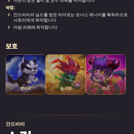
아군이 받는 물리 및 순수 피해를 막아줍니다.
약점:
하지만 대지 원소의 선택을 열망하던 안드바리
안드라비의 실드를 받은 히어로는 보너스 에너지를 획득하므로
는 이 감동의 순간을 함께할 수 없었습니다. 뛰
사토리에게 취약합니다.
어난 대장장이이자 목수였고, 원소 정령의 역사
마법 피해에 취약합니다.
에 해박했으며, 바위 같은 신체와 강철의 의지를
지녔음에도, 대지 원소는 그를 선택하지 않았습
니다. 이 젊은 장인은 고대 참나무에 기도를 올
보호
리고, 원소 정령의 거대한 불꽃을 밝혔으며, 원
소의 의지에 따라 위대한 유물이 될 잠재력까지
갖춘 웅장한 외투도 만들었으나 다 소용없었죠.
하지만 포기를 모르는 안드바리는 절대 절망하
지 않았습니다. 역경은 되려 결의를 다지는 원
펜리르
올리버
마라
동력이 되어주었죠. 자신의 목표에 정신없이 몰
두하다 보니, 안드바리는 어느새 시험관의 눈길
도 닿지 않는 티쿠 동굴 근처까지 오게 되었습니
다. 이곳에는 작지만 튼튼한 산악 부족, 티쿠이
트들이 살고 있었습니다. 시력이 완전히 퇴화했
으며, 아이처럼 평화롭고 순박한 사람들이었죠.
안드바리
때문에 안드바리는 그들의 난폭한 습격을 전혀