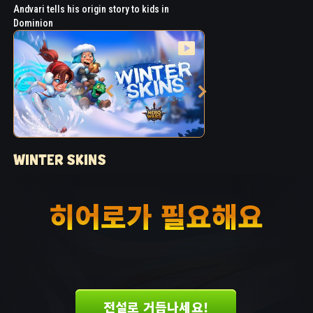
Andvari tells his origin story to kids in
Dominion
WINTER SKINS
Andvari gets a Winter Skin
히어로가 필요해요
전설로 거듭나세요!