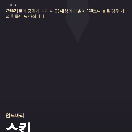
데미지
심연을 가득 메운 칠흑 같은 어둠을 노려보았습
대상의 레벨이 130보다 높을 경우, 자리 이동 또는 녹업 효과를 차단
데미지
장벽에 의해 흡수된 데미지
79862 (물리 공격에 따라 다름) 대상의 레벨이 130보다 높을 경우 기
니다. 아마 이제 어둠 속에서 그 대군주라는 사
절 확률이 낮아집니다
59027 (물리 공격에 따라 다름) 대상의 레벨이 130보다 높을 경우 기
194544 (체력에 따라 다름)
할 확률이 낮아집니다
악한 존재가 모습을 드러낼 터였죠. 안드바리는
절 및 구속될 확률이 낮아집니다
사슬을 찬찬히 확인했지만, 도저히 풀 수 있을
Chance to stun and bind is lowered if the target's level is above 130
것 같지 않았습니다. 사슬을 잡아당기고 바위를
부수려고도 해봤지만, 그럴수록 무력감만 더 커
질 뿐이었습니다. 몇 분이 몇 시간이 되고, 이내
시간 감각이 완전히 사라져 버렸습니다.
“안 돼!” 안드바리는 스스로 다그쳤습니다. “지
금 뭘 하는 거냐, 안드바리? 이런 게 네가 원하던
모습이냐?”
“그게 다 무슨 상관인데?” 자신도 놀랄 정도로
차분한 목소리가 흘러나왔습니다. “어차피 이
깜깜한 동굴이 내 무덤이 될 텐데. 게다가 어디
그뿐인가? 난 결국 시험도 통과 못 했다고.”
안드바리
스킨
“변명하는 거냐?” 내면의 목소리는 멈추지 않았
습니다. “이제 목표마저도 잃어버렸나 보구나.