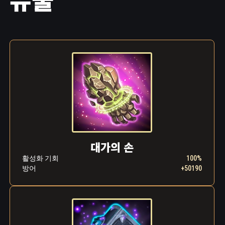
그리고 잠시 숨을 돌린 후, 마지막으로 모든 힘
을 짜내 세게 몸을 뒤틀었습니다.
피! 피가! 동굴 바닥에 피가 흥건해졌습니다. 한
쪽 팔이 통째로 뜯겨나간 자리에는 검붉은 어둠
만이 넘쳐 흘렀습니다. 안드바리는 참혹한 상처
를 반대편 손으로 누르며 바깥을 향해 내달렸습
니다. 마치 정을 대고 망치로 내리찍는 것처럼
머리가 터질 듯이 울렸습니다. 눈앞이 깜깜해지
고 의식이 흐려지려는 찰나, 동굴 한편에서 광채
가 번뜩였습니다. 횃불처럼 타오르는 거대한 괴
물의 눈이 흥미롭다는 듯 안드바리를 관찰하였
습니다. 괴물의 입속에서 길고 무시무시한 혓바
대가의 손
닥이 신선한 고기를 발견하고는 춤을 추었습니
다. 괴물은 먹잇감에서 시선을 떼지 않으며 서
활성화 기회
100%
서히 다가왔습니다.
방어
+50190
“내가 도와주마, 드로머.” 그 말과 동시에 괴물의
몸에서 부드러운 털이 자라났습니다.
“나와 함께 놀자꾸나, 작고 귀여운 드로머여!” 괴