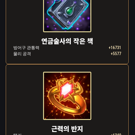
물의 눈이 점점 커지자, 귀엽다는 느낌마저 들었
습니다. “나와 함께 가자...”
“일루셔너다!” 정신이 번뜩 들었습니다. 안드바
리는 머리를 세차게 흔들어 환영을 떨쳐버리고
괴물에게 돌진했습니다. 날렵하게 괴물의 발톱
연금술사의 작은 책
을 피한 안드바리는 몸을 틀어 두 다리와 하나
방어구 관통력
+16731
남은 팔로 괴물 위로 타고 올라가, 괴물의 뒤통
물리 공격
+5577
수를 힘껏 물고 늘어졌습니다. 안드바리는 모든
힘을 쏟아부었습니다. 바닥에 쓰러진 괴물은 몸
부림치며 등 뒤로 발톱을 휘둘러댔고, 안드바리
의 부상은 점점 늘어만 갔습니다. 일루셔너와
드로머의 핏줄기가 하나의 강물이 되어 동굴 바
닥을 따라 흘렀습니다. 안드바리의 의식이 흐려
지기 시작했습니다. 눈앞의 어둠 속에서 적록색
빛이 명멸했고, 안드바리는 끝이 다가오고 있음
을 직감했습니다. 피에 젖어 미끄러워진 손이
괴물을 놓치고 말았고, 안드바리는 본능적으로
반대편 어깨를 움직여 괴물을 붙잡으려 했습니
근력의 반지
다. 아니, 붙잡았습니다! 참혹하게 입을 벌린 상