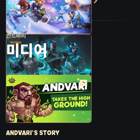
바리는 잠시 뒤로한 채, 드로머 시험관들을 찾아
가 동굴로 데려온 것이죠.
이 시험은 기르윌 도시의 사람들에게 길이길이
기억될 것입니다! 안드바리에게 영광을! 승리는
그대의 것입니다!
안드바리
미디어
ANDVARI’S STORY