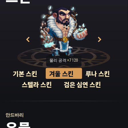
넌 실패자다.”
“아니야!” 안드바리가 고함을 내질렀습니다. 주
위의 어둠이 마치 살아숨쉬듯 꿈틀대기 시작했
습니다.
“안드바리, 안드바리!” 젊은 장인은 다시 자신을
다그쳤습니다. “놈이 가까이 있다. 원소에게 선
택받을 가치가 있다는 걸 증명하려면 지금이야
말로 내 전부를 쏟아부어야 해.”
물리 공격:
+7 120
기본 스킨
겨울 스킨
루나 스킨
안드바리는 양팔을 단단히 죄고 있는 사슬을 내
려다보았습니다. 사슬 아래로 핏방울이 맺혀 있
스텔라 스킨
검은 심연 스킨
었습니다. 심연의 어둠으로 시선을 돌리자, 그
속에서 무언가 움직이는 것이 보였습니다. 다시
팔을 묶은 사슬을 계속 당겨보았지만, 아무 소용
이 없었습니다. 그때 어둠 저편에서 발톱 같은
것이 돌 바닥을 긁는 소리가 났고, 이내 정신이
안드바리
아득해지는 악취가 동굴을 가득 메웠습니다. 안
유물
드바리는 사력을 다해 당기고, 또 당겼습니다.