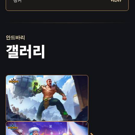
탱커
+6249
처에서 바위로 된 어깨가 솟아나더니, 이내 팔뚝
과 손까지 생겨나 괴물의 목을 짓눌렀습니다.
안드바리의 반대편 팔에서도 나뭇가지가 자라
나더니 일루셔너의 가죽을 뚫고 들어가, 환영을
생성하는 기관인 일루셔너의 핵을 가차 없이 파
괴해 버렸습니다.
안드바리
갤러리
핵이 파괴된 일루셔너는 순식간에 몸집이 절반
으로 쪼그라들었고, 처량한 신음을 내뱉었습니
다. 안드바리는 작아진 일루셔너를 옆으로 던져
버리고, 재빨리 동굴 안쪽으로 몸을 피했습니다.
드로머 시험관들이 안드바리를 발견했을 때, 그
는 동굴에서 나가는 것조차 잊은 듯했습니다.
안드바리는 온몸을 뒤덮은 상처들도 잊은 채, 피
와 땀으로 쟁취한 대지 원소의 새로운 힘을 연습
하느라 여념이 없었습니다. 일루셔너가 쓰러짐
과 동시에 티쿠이트들도 최면에서 깨어났습니
다. 전말을 파악한 티쿠이트들은 사태를 바로잡
고자 바쁘게 움직였습니다. 승리를 쟁취한 안드