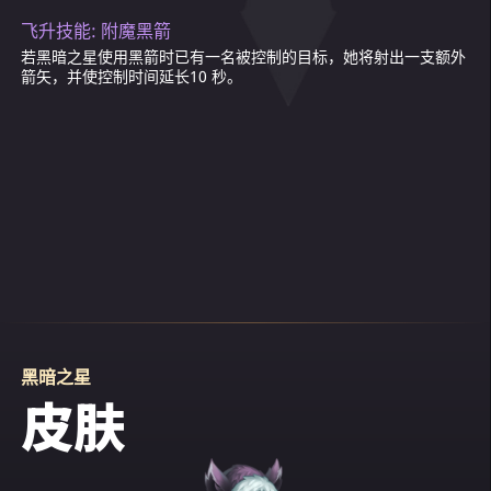
只梦想着一件事: 变得和其他人一样。她试过把
受控制的敌人在效果持续时间内进入狂暴状态，每秒失去16151
飞升技能: 附魔黑箭
头发染黑，把皮肤晒黑，但是没用。她还是不
(由物理攻击力决定)生命值，物理攻击提升19202 (由物理攻击力
若黑暗之星使用黑箭时已有一名被控制的目标，她将射出一支额外
决定)，速度提升100%。
被人接受。
箭矢，并使控制时间延长10 秒。
有一天，至尊圣母安玛娜召唤她，并告诉她:
“你被诅咒了，我的孩子。你被里弗萨的法师施
下了邪恶的咒语。摧毁哨兵，解除诅咒，你就
会成为我们中的一员！”
黑暗之星知道，里弗萨的哨兵是一件保护城堡
的魔法神器，让黑暗精灵始终难以攻下它。它
是由几个世纪前最伟大的光明精灵所造，从来
没人能突破它的咒语。她怎么可能得手？
第二天一早，女孩被传唤到圣母议会，并被告
知里弗萨的防御系统中有个薄弱环节。但整支
黑暗之星
军队，甚至是单支小队，都会引起过多的注
皮肤
意，所以决定让黑暗之星独自前去寻找哨兵。
在迫切希望被接纳的心情驱使下，她立即同意
了。