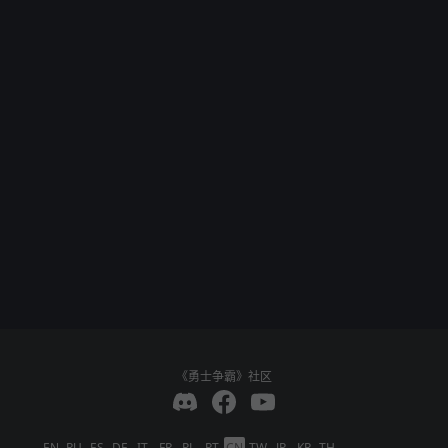
《勇士争霸》社区
EN
RU
ES
DE
IT
FR
PL
PT
CN
TW
JP
KR
TH