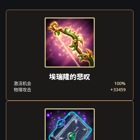
间，黑暗之星感觉天旋地转。
当她恢复意识时，周围已是一片屠杀和混乱。
成千上万的战士在里弗萨的街道上战斗、牺
牲。黑暗之星下定决心: 既然她在无意之中造成
了这场流血事件，那就由她来结束这一切。被
抚养她长大之人背叛，让她决定孤注一掷。
带着满腔怒火与绝望，她义无反顾地朝着目标
冲去。当鲜血从圣母安玛娜的脖颈中喷涌而出
时，黑暗之星的视线没有一刻离开过。她平静
埃瑞隆的悲叹
地看着这个毁掉自己人生的女人生命渐渐消
激活机会
100%
逝。
物理攻击
+33459
黑暗精灵领袖的死亡扭转了战局。入侵者撤退
了，而黑暗之星则留在了里弗萨，她真正的故
乡。然而，因为摧毁了哨兵，她被众精灵鄙
视，并被视为弃儿。里弗萨法庭正式赦免了
她，承认她为战胜黑暗势力所做出的贡献，但
裁定她必须尽快离开这座城市。在这大陆上流