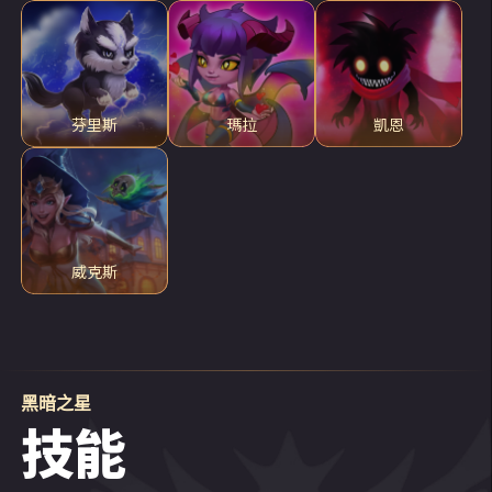
芬里斯
瑪拉
凱恩
威克斯
黑暗之星
技能