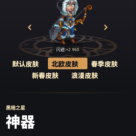
在约定的时间，黑暗之星穿过了里弗萨的魔法
结界。圣母们说得对: 她神不知鬼不觉地穿过了
防御工事！按照精灵同伴给的地图，女孩来到
了城市中心，找到了神器，并将它砸成了碎
片。
就在那一刻，一支黑暗精灵大军涌入敌人领
闪避:
+2 960
地，摧毁沿途的一切。不到一个小时，入侵者
就来到了里弗萨的城墙下。
默认皮肤
北欧皮肤
春季皮肤
新春皮肤
浪漫皮肤
与此同时，黑暗之星站在城堡其中一座辉煌大
厅的一面大镜子前，凝视着自己的投影。没有
任何变化。女孩已经开始明白发生了什么事。
当一队里弗萨卫兵冲进大厅时，一切都清楚
了。当她第一次看到光明精灵时，她意识到自
己为什么看起来不像在格雷文的兄弟姐妹: 显
黑暗之星
神器
然，黑暗精灵在她很小的时候就绑架了她，以
便在多年后的现在，让她渗透进里弗萨，摧毁
哨兵，为黑暗精灵开辟道路，最终得以粉碎他
们的宿敌。真相残酷得让人难以置信……一瞬