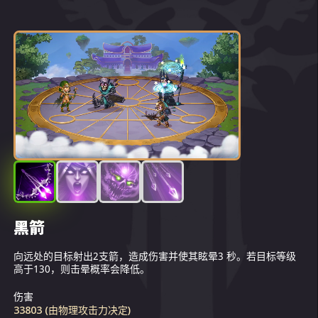
遥远的东方，在死气沉沉的群山之中，坐落着
黑暗精灵的城市——格雷文。黑暗精灵和光明
精灵之间残酷的内战已持续了很久，久到所有
人都忘了确切的时间。黑暗氏族梦想着完全征
服敌人所有的土地，以及他们的主城——里弗
萨。
黑箭
复仇之魂
控制
夥伴
黑暗之星白皙的皮肤和银发让她在格雷文的同
向远处的目标射出2支箭，造成伤害并使其眩晕3 秒。若目标等级
黑暗之星利用声波降低敌人速度并造成伤害。
迫使最近的目标为施法者作战4 秒。
每次射击后，黑暗之星都会制造出一个影子来攻击下一个敌人，造
龄人中显得格外引人注目。这让年轻的精灵感
高于130，则击晕概率会降低。
成的伤害由物理攻击力决定。
到忧心忡忡: 她感到非常孤独，找不到爱情或者
伤害
若目標的等級高於 130，成功幾率會降低
友谊，因为不管男女，都避免和她待在一起。
伤害
影子的飛箭可造成 70% 的傷害
15601 (由物理攻击力决定)
黑暗之星将这一切都归咎于她奇怪的外表，她
33803 (由物理攻击力决定)
飞升技能: 痛苦掌控