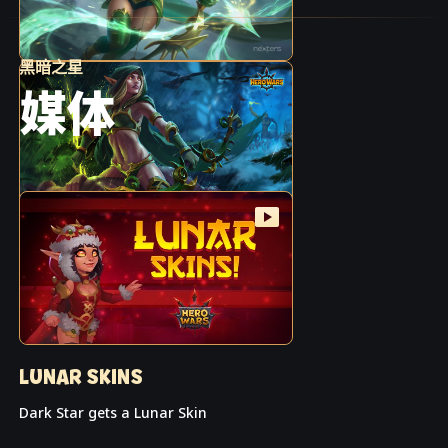
黑暗之星
媒体
LUNAR SKINS
Dark Star gets a Lunar Skin