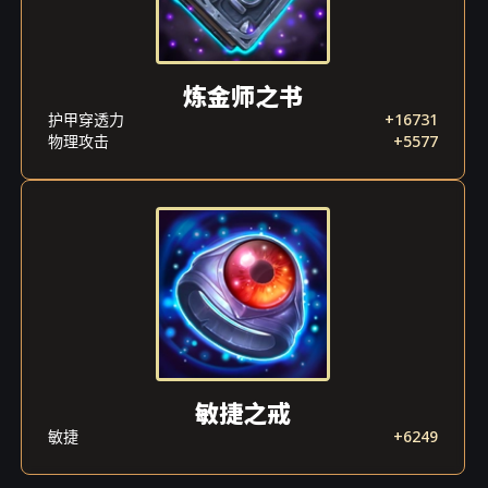
浪时，她遇到了圣骑士奥罗拉，后者以慈母般
的关怀对待这位流放者，并将她介绍给了守护
者。在那里，黑暗之星感受到了前所未有的家
的温暖，她一生对于友谊的渴望也终于得到了
炼金师之书
满足。但背叛的痛苦却从未停止折磨她的灵
护甲穿透力
+16731
魂。
物理攻击
+5577
敏捷之戒
敏捷
+6249