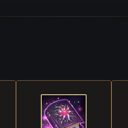
r?“, fragte der Junge, seine trübe Stimmung für den Moment vergess
er des Wesens, dessen Seele du als Säugling in dich aufgenommen u
hre gelitten hast. Wir können dir die Schmerzen nehmen und dich für
n entlohnen. Dazu musst du nur ein ganz besonderes Geschenk ann
t der unseres Bruders verschmelzen.“
tark werden, Satori“, fügte eine andere fuchsartige Stimme hinzu.
oren, Satori. Das heißt, dass du dieses Geschenks würdig bist“, sti
 mit ein. „Du wirst zu einem waschechten Magier!“
ht! Ihr könnt die Seele eures Bruders zurückhaben, wenn ihr sie woll
ben!“, grummelte der Junge durch zusammengebissene Zähne.
 bereits auserwählt. Dir bleibt nur die Wahl, alles in gleichem Maße 
ur gerecht!“
nn soll es so sein“, antwortete der sterbenskranke Junge geschlagen