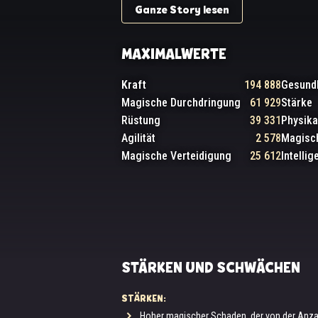
Ganze Story lesen
MAXIMALWERTE
Kraft
194 888
Gesund
Magische Durchdringung
61 929
Stärke
Rüstung
39 331
Physika
Agilität
2 578
Magisch
Magische Verteidigung
25 612
Intellig
STÄRKEN UND SCHWÄCHEN
STÄRKEN:
Hoher magischer Schaden, der von der Anza