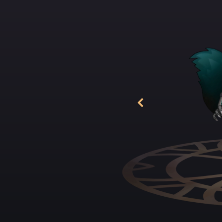
Jungen hausten, ni
des Kinds wollten 
sagten ihm stattde
für die Sterbenskra
ein Fächer – sein l
Kata Ki.
Im Laufe der Jahre
Verzweiflung trieb
Zimmer, wo er jede 
Bett, vier Wände, 
Gefängnis verlasse
Pritsche liegend z
Nun, nicht mehr in 
hoffnungslos den f
und träumte, so fr
schlaff von der Pri
„Hallo, Satori“, f
flauschigem, dunkl