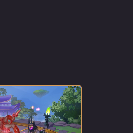
hören
ras des
 denn
arzen