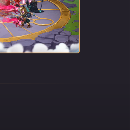
ete
nden
n den
r
lich
g und
an
 ernst
hsten
hl
em