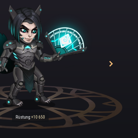
cht austreiben konnten. Aufgrund des schlechten Gesundheitszusta
sie allerdings auch nicht zu noch extremeren Methoden greifen und
ssen einen frühen Tod voraus. So kam Satori schließlich ins Krank
nken. Alles, was er dort hatte, waren ein paar Gebete, neue Kleidun
iebstes Spielzeug. Fortan verbrachte er seine Zeit also im Sanatori
 wurden Satoris Schmerzen nur noch schlimmer, was ihn an den Ran
. Sein Herz sehnte sich nach der Erlösung durch den Tod. Sein eintö
Stunde jeden Tages verbrachte, sorgte sicher nicht für Linderung: E
Boden und Decke, mehr war da nicht. Nur einmal in der Woche durfte 
n und etwas frische Luft im Garten schnuppern, wo man ihn auf ein
urückließ, während sein Zimmer gereinigt wurde.
der Lage, seine Tränen noch länger zurückzuhalten, blickte Satori
reien, blauen Himmel an, lauschte dem bittersüßen Gezwitscher der
ei zu sein wie sie. Aber was war das? Jemand hatte seine Hand, die
tsche herabhing, sanft berührt.
Rüstung:
+10 650
lüsterte ihm eine Stimme zu und aus dem Augenwinkel sah er etwas mi
em Fell vorbeihuschen. „Möchtest du unser kleiner Bruder sein?“