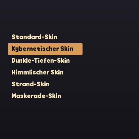
nd
enhaus
g und
um von
Standard-Skin
Kybernetischer Skin
d der
niges
Dunkle-Tiefen-Skin
in
er sein
Himmlischer Skin
er
Strand-Skin
Maskerade-Skin
 Vögel
t