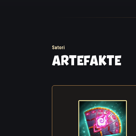
„Wer … wer seid ih
„Wir sind die Brüd
das du all diese Ja
jahrelangen Quale
und deine Seele mi
Satori
ARTEFAKTE
„Ja, ja! Du wirst s
„Er hat dich auserk
eine dritte Stimme
„Ich … Ich weiß nic
wollte sie nie ha
„Die Seele hat dich
zu teilen. Das ist n
„Na dann … gut, da