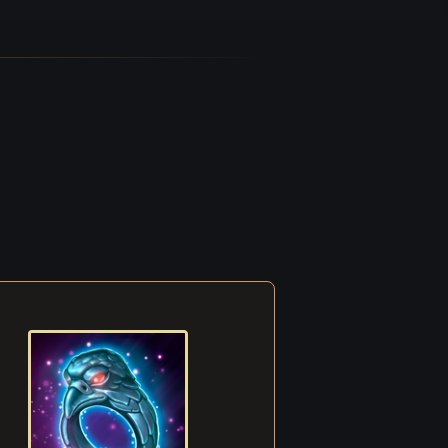
en.
nd für
 die
ehmen
mmte
t! Ich
mit ihr
.