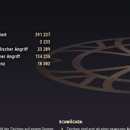
heit
391 237
3 233
lischer Angriff
23 289
er Angriff
134 236
enz
18 083
SCHWÄCHEN:
hl der Zeichen auf einem Gegner
Zeichen sind erst ab einer gewissen Anz