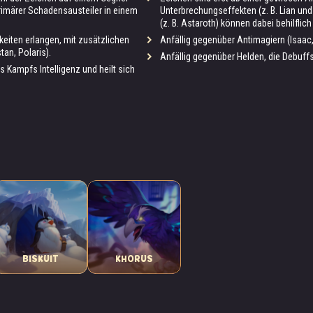
rimärer Schadensausteiler in einem
Unterbrechungseffekten (z. B. Lian un
(z. B. Astaroth) können dabei behilflich
keiten erlangen, mit zusätzlichen
Anfällig gegenüber Antimagiern (Isaac,
tan, Polaris).
Anfällig gegenüber Helden, die Debuffs
 Kampfs Intelligenz und heilt sich
BISKUIT
KHORUS