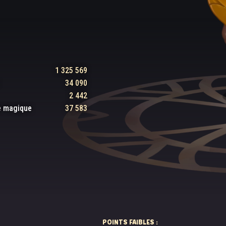
1 325 569
34 090
2 442
e magique
37 583
POINTS FAIBLES :