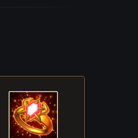
e il
. « Si
e mal.
. Pas
 Rufus
r le
nt
 de son