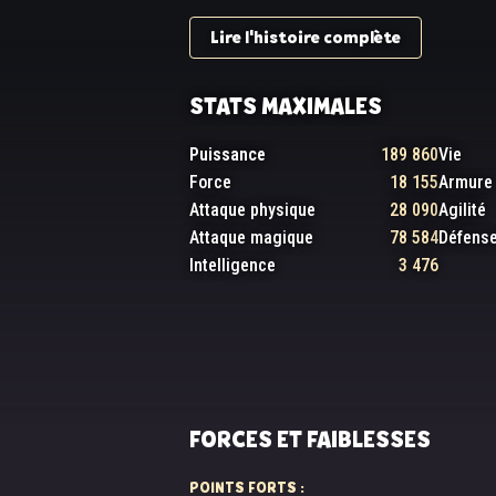
Lire l'histoire complète
STATS MAXIMALES
Puissance
189 860
Vie
Force
18 155
Armure
Attaque physique
28 090
Agilité
Attaque magique
78 584
Défens
Intelligence
3 476
FORCES ET FAIBLESSES
POINTS FORTS :