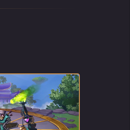
ui
lle
ne
 la
e