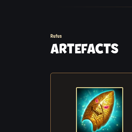
« Il n’a peut-être p
vient de frapper. »
professionnel. « D’
« Oh vraiment, une 
Rufus
ARTEFACTS
« Tu devras boire e
tu gagnes, tu auras
pourraient s’avérer
»
Rakashi étouffa un
étonnant, ce n’était
descendit au sous-
La nuit était déjà 
démon complètement
regardaient autour 
contre une violente
gros concurrent, qui