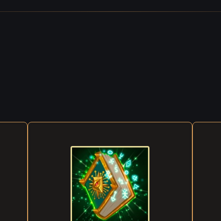
as tort », réfléchit Rufus. « Mais cet imbécile ne sait pas à quelle port
 L’expression habituellement joviale de Rufus prit soudain un air plus
accord, allons-y ! J’ai une seule condition. »
condition, vraiment ! Je suis tout ouïe ! » ricana le démon.
t ne pas être ivre avant moi », dit Rufus d’une voix calme, mais ferme
 mon âme. Si tu perds, tu deviendras mon serviteur. Tes pouvoirs
 utiles et, après tout, un peu de compagnie pour boire ne ferait pas d
 gloussement et essaya d’empêcher ses jambes de sautiller de joie
 pas tous les jours que sa victime faisait tout le travail à sa place !
sol pour s’approvisionner, et le concours commença.
tombée lorsque Rufus, qui avait encore toute sa tête, tenta de ramene
 ivre dans le monde des vivants. Les yeux troubles de Rakashi
de lui, essayant confusément de comprendre où il était, tout en lutta
 envie de vomir. Au-dessus de lui se profilait le sourire nauséabond
 se délectait de sa victoire.