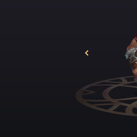
d’un jeune homme sv
je suis marchand d’
rusé tandis qu’il fi
« Vous... qu’est-ce
avalant sa bouchée 
bouée de sauvetage
« Je suis ici pour 
tout ce que ton cœu
que tu n’utilises 
que ça aura disparu
« Sors d’ici, démon
signe de la tête pou
« Écoute, mon ami. 
donner quelque chos
rends pas compte ? 
jours, tu sais. »