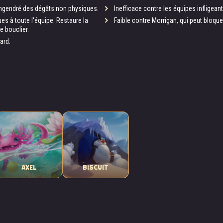
 engendré des dégâts non physiques.
Inefficace contre les équipes infligea
es à toute l'équipe. Restaure la
Faible contre Morrigan, qui peut bloqu
e bouclier.
ard.
AXEL
BISCUIT