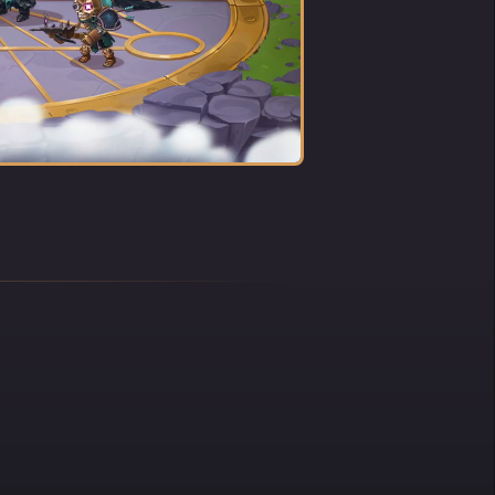
giles
nts.
rcher
 son
e de
ause de
 table
traire
iques
it et
plus
rme