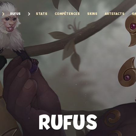
RUFUS
STATS
COMPÉTENCES
SKINS
ARTEFACTS
GA
RUFUS