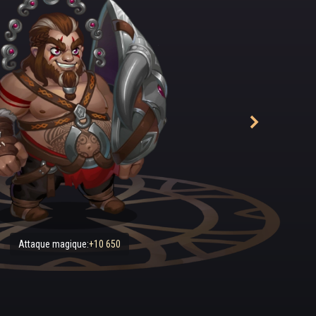
elte. « C’est un vrai plaisir de te rencontrer, Rufus. Je m’appelle Ra
âmes. » Les yeux luisants de l’étranger se rétrécirent en un strabis
xait avec avidité l’homme rondouillard.
 que... qui êtes-vous ? Comment êtes-vous entré ici ? » Rufus s’étou
et tendit la main vers la bouteille la plus proche, comme si c’était 
. « Et que voulez-vous de moi ? »
te proposer le marché de ta vie, Rufus. Tu peux avoir tout ce que tu ve
r désire. Et en retour, je ne te demande qu’une bagatelle, quelque 
pas et dont tu n’as manifestement pas besoin. Tu ne remarqueras mê
... »
 ! » Rufus grogna, essayant de prendre son air le plus menaçant, et fi
r indiquer la porte.
Attaque magique:
+10 650
Je suis le seul au monde à penser que ton âme a de la valeur, le seu
e pour elle. Personne d’autre n’y accorde de valeur, Rufus, tu ne t’
Alors, réfléchis bien. De telles offres ne se présentent pas tous le