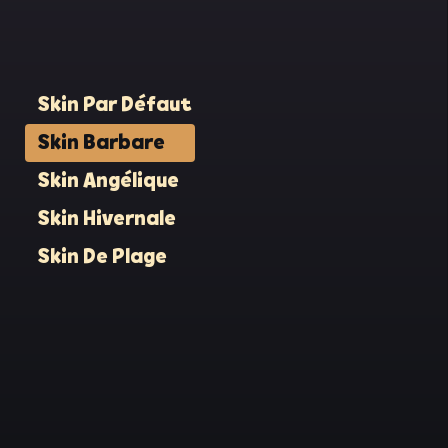
kashi,
me
ffa en
Skin Par Défaut
une
Skin Barbare
Skin Angélique
ux,
chose
Skin Hivernale
me pas
Skin De Plage
t un
l à te
en
s