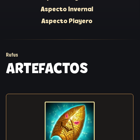
poco de compañía no me vendría mal”.
Aspecto Invernal
Rakashi ahogó una risita y trató de evitar que sus
Aspecto Playero
piernas le hicieran brincar de alegría. No es de
extrañar, ¡no todos los días su víctima se lo ponía tan
fácil! Rufus bajó al sótano a por provisiones y
comenzó el concurso.
Rufus
La noche ya estaba cayendo cuando Rufus, aún
ARTEFACTOS
sobrio, intentaba devolver al demonio completamente
intoxicado al mundo de los vivos. Los ojos sombríos
de Rakashi miraron a su alrededor, intentando
comprender confusamente dónde se encontraba
mientras luchaba contra las violentas ganas de
vomitar. Por encima de él asomaba la sonrisa
nauseabunda de su gordo competidor, que se
regodeaba en la victoria.
“Un demonio siempre cumple su palabra, ¿no es
cierto, amigo?”, rio alegremente el vencedor. “Oye, he