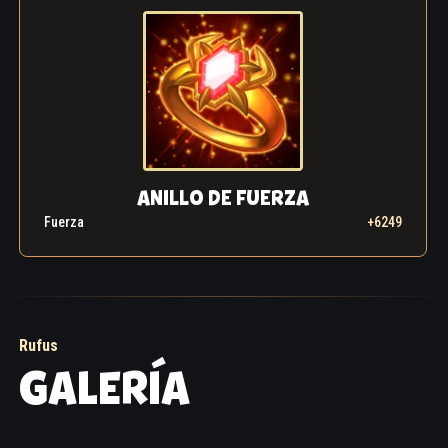
que se corriera la voz por la ciudad sobre el valiente
bebedor y su escudo mágico, los Guardianes
invitaron a Rufus y Rakashi a unirse a ellos. Así, la
historia de este demonio dio otro giro inesperado, al
ponerse del lado de la Luz. Es curioso cómo
funcionan las cosas, ¿verdad?
ANILLO DE FUERZA
Fuerza
+6249
Rufus
GALERÍA