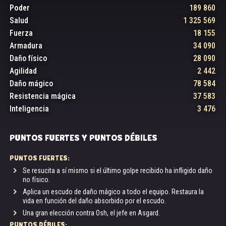
Poder
189 860
Salud
1 325 569
Fuerza
18 155
Armadura
34 090
Daño físico
28 090
Agilidad
2 442
Daño mágico
78 584
Resistencia mágica
37 583
Inteligencia
3 476
PUNTOS FUERTES Y PUNTOS DÉBILES
PUNTOS FUERTES:
Se resucita a sí mismo si el último golpe recibido ha infligido daño
no físico.
Aplica un escudo de daño mágico a todo el equipo. Restaura la
vida en función del daño absorbido por el escudo.
Una gran elección contra Osh, el jefe en Asgard.
El calor era insoportable. Rufus abrió lentamente los
PUNTOS DÉBILES: