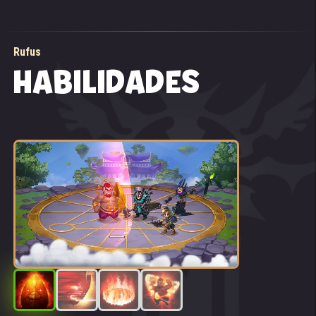
posición más o menos adecuada y fue en busca de
comida. Así fue como el señor de la casa, con la
cabeza todavía dándole vueltas por la noche anterior,
Rufus
entró en su cocina y se encontró con una escena
HABILIDADES
desconcertante: la mesa del comedor, que esperaba
que sólo tendría un par de crujientes y viejos
mendrugos de pan, estaba, por el contrario, repleta
de una variedad de platos deliciosos, carnes finas y
frutas exóticas de todos los rincones de la tierra,
todo brillando vertiginosamente ante sus ojos.
Profundamente desconcertado, Rufus se rascó la
cabeza y pensó un momento. ¿Estaba alucinando?
¿Había perdido completamente la cabeza esta vez?
Sin embargo, el rugido de su barriga no tardó en
apartar de su mente cualquier otra pregunta, así que
se sentó y empezó a atiborrarse.
“¡Buenos días!”, sonó de repente una voz alegre.
Desde una oscura grieta en el rincón más alejado de
la habitación, una sombra se deslizó y saltó