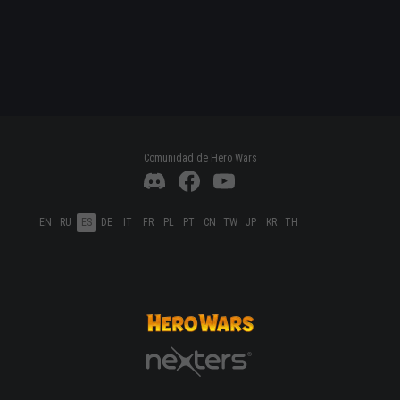
Comunidad de Hero Wars
EN
RU
ES
DE
IT
FR
PL
PT
CN
TW
JP
KR
TH