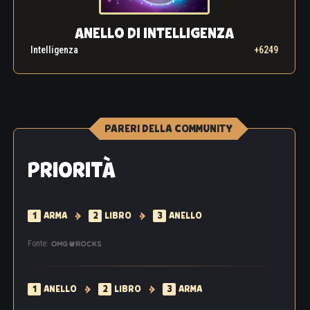
ANELLO DI INTELLIGENZA
Intelligenza
+6249
PARERI DELLA COMMUNITY
PRIORITÀ
1
ARMA
2
LIBRO
3
ANELLO
Fonte:
1
ANELLO
2
LIBRO
3
ARMA