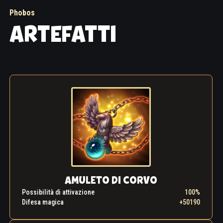
Phobos
ARTEFATTI
AMULETO DI CORVO
Possibilità di attivazione
100%
Difesa magica
+50190