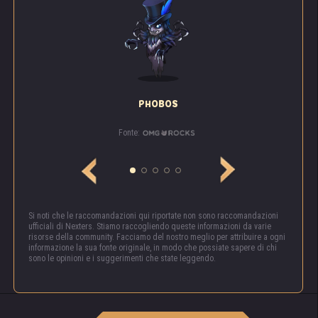
PHOBOS
Fonte:
«Prima o poi, la paura avvolge i suoi viticci intorno
alla mente di qualsiasi creatura. Non c'è nessun
posto dove scappare, nessun posto dove
Si noti che le raccomandazioni qui riportate non sono raccomandazioni
nascondersi. La paura è in tutti noi. Non temere la
ufficiali di Nexters. Stiamo raccogliendo queste informazioni da varie
risorse della community. Facciamo del nostro meglio per attribuire a ogni
morte, o morirai!»
informazione la sua fonte originale, in modo che possiate sapere di chi
sono le opinioni e i suggerimenti che state leggendo.
Epopea degli Ashlur. Capitolo 1117, Il rescritto di
Innora