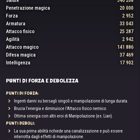
Salute
546 208
Penetrazione magica
20 000
Forza
2 952
Armatura
33 043
Attacco fisico
25 287
Agilità
2 942
Attacco magico
141 886
Difesa magica
37 469
Intelligenza
17 902
PUNTI DI FORZA E DEBOLEZZA
PUNTI DI FORZA:
Ingenti danni su bersagli singoli e manipolazione di lunga durata.
Brucia l'energia e diminuisce l'Attacco fisico nemico.
Ottima sinergia con altri eroi di Manipolazione (es. Lian).
PUNTI DEBOLI:
La sua prima abilità richiede una canalizzazione e può essere
interrotta dagli effetti di manipolazione.