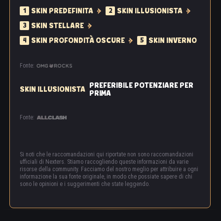
il suo ricordo viene tramandato di generazione in
SKIN PREDEFINITA
SKIN ILLUSIONISTA
1
2
generazione. Gli Ashlur non conobbero più la paura e
SKIN STELLARE
3
da quel giorno non si lasciarono più soggiogare da
nessuno.
SKIN PROFONDITÀ OSCURE
SKIN INVERNO
4
5
Se desideri scoprire chi è Phobos e come è finito
Fonte:
nella gabbia degli schiavi, puoi visitare i Guardiani e
chiederglielo tu stesso. Ma se nella tua anima c'è
PREFERIBILE POTENZIARE PER
SKIN ILLUSIONISTA
anche solo un briciolo di paura, non pensare
PRIMA
nemmeno di avvicinarti a lui.
Fonte:
Si noti che le raccomandazioni qui riportate non sono raccomandazioni
ufficiali di Nexters. Stiamo raccogliendo queste informazioni da varie
risorse della community. Facciamo del nostro meglio per attribuire a ogni
informazione la sua fonte originale, in modo che possiate sapere di chi
sono le opinioni e i suggerimenti che state leggendo.