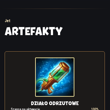
prawdziwy demon! Klienci karczmy wpadli w panikę
i wybiegli na zewnątrz, gdzie czekała na nich cała
horda potworów. – Mrok, to mrok! – rozległ się krzyk.
– Uciekajcie! Galahad, ranny i krwawiący, z trudem
Jet
podniósł się na nogi. Zebrał siły, by podnieść ciężki
ARTEFAKTY
miecz, gotów odeprzeć zbliżających się wrogów. Ale
jego energia zdawała się słabnąć.
– Jet, nadszedł czas, by przetestować twoje eliksiry!
Thibault ponaglił przyjaciela, wskazując na torbę pod
stołem. Była pełna różnych fiolek i narzędzi.
– Oszalałeś! Dlaczego przyniosłeś tu moje rzeczy?
Ja... nie mogę...
– No, dalej! Otrząśnij się z tego! W przeciwnym razie
Strażnik zginie, a cała wioska zostanie pożarta przez
te diabły! No, DALEJ!
DZIAŁO ODRZUTOWE
Wyczerpany Galahad padł na kolana. Ręka
Szansa na aktywację
100%