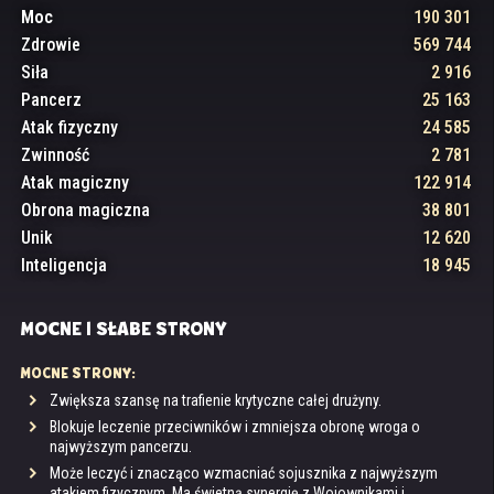
Moc
190 301
Zdrowie
569 744
Siła
2 916
Pancerz
25 163
Atak fizyczny
24 585
Zwinność
2 781
Atak magiczny
122 914
Obrona magiczna
38 801
Unik
12 620
Inteligencja
18 945
MOCNE I SŁABE STRONY
MOCNE STRONY:
Zwiększa szansę na trafienie krytyczne całej drużyny.
Blokuje leczenie przeciwników i zmniejsza obronę wroga o
najwyższym pancerzu.
Może leczyć i znacząco wzmacniać sojusznika z najwyższym
atakiem fizycznym. Ma świetną synergię z Wojownikami i