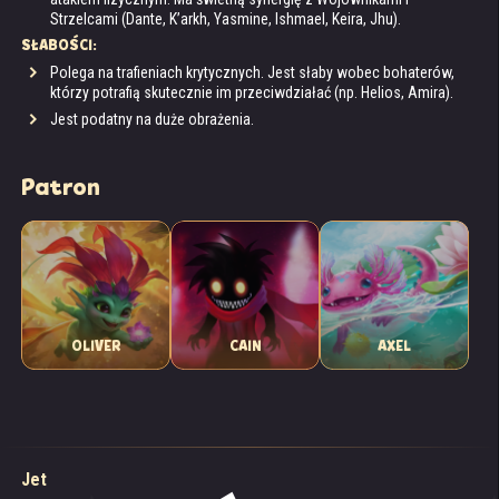
Strzelcami (Dante, K’arkh, Yasmine, Ishmael, Keira, Jhu).
SŁABOŚCI:
Polega na trafieniach krytycznych. Jest słaby wobec bohaterów,
którzy potrafią skutecznie im przeciwdziałać (np. Helios, Amira).
Jest podatny na duże obrażenia.
Patron
OLIVER
CAIN
AXEL
– Hej, goblinie, gdzie jesteś?! – srogi głos sprawił, że
Jet podskoczył i pobiegł w kierunku korytarza.
– Tak, proszę pana! Już pędzę!
Jet
– Przeklęte karaluchy! No, dalej, goblinie, czyń swoją