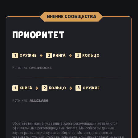
МНЕНИЕ СООБЩЕСТВА
ПРИОРИТЕТ
1
ОРУЖИЕ
2
КНИГА
3
КОЛЬЦО
Источник:
1
КНИГА
2
КОЛЬЦО
3
ОРУЖИЕ
Источник:
Обратите внимание: указанные здесь рекомендации не являются
официальными рекомендациями Nexters. Мы собираем данные,
изучая различные ресурсы сообщества. Мы всегда стараемся
указывать источник, чтобы вы понимали, кому принадлежат мнения и