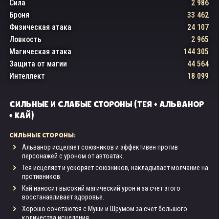
Сила
2 986
Броня
33 462
Физическая атака
24 107
Ловкость
2 965
Магическая атака
144 305
Защита от магии
44 564
Интеллект
18 099
СИЛЬНЫЕ И СЛАБЫЕ СТОРОНЫ (ТЕЯ + АЛЬВАНОР
+ КАЙ)
СИЛЬНЫЕ СТОРОНЫ:
Альванор исцеляет союзников и эффективен против
персонажей с уроном от автоатак.
Тея исцеляет и ускоряет союзников, накладывает молчание на
противников.
Кай наносит высокий магический урон и за счет этого
восстанавливает здоровье.
Хорошо сочетаются с Муши и Шрумом за счет большого
количества исцеления.