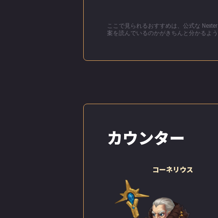
い」
ここで見られるおすすめは、公式な Nex
「どうして、母
案を読んでいるのかがきちんと分かるよう
「うちは太陽を
るからよ」
「そんなのただ
よ！母さんの許
そして、その日
結婚式をするに
カウンター
は目に入ってい
笑顔を見せない
さなことよ。何
する人とずっと
コーネリウス
結婚式の夜、彼
布...夫の腕の