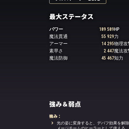
最大ステータス
パワー
189 589
HP
魔法貫通
55 929
力
アーマー
14 295
物理攻
素早さ
2 447
魔法攻
魔法防御
45 467
知力
強み＆弱点
強み：
光の姿に変身すると、デバフ効果を解
メージチームのヒーラーとして使える