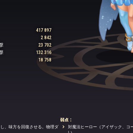
417 897
2 842
撃
23 702
撃
132 316
18 758
弱点：
除し、味方を回復させる。物理ダ
対魔法ヒーロー（アイザック、コ
。
い。