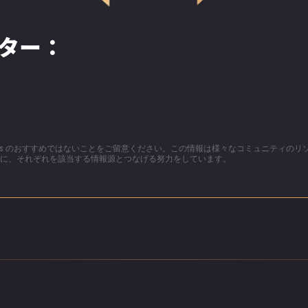
妻よ。さあ、食べなさい。我が跡取りに腹を空かせてはな
ター：
閉められ、カイラはまた独りで残された。
で 7 カ月も過ごすこととなった。最初は伯爵、そして自分
恐怖、憎悪を感じて苦しんだ。しかし、やがてその感情は
をするようになった。その先の 2 カ月間、カイラは毎日に
見つけたさび付いた釘を使い、重たい窓枠を少しずつこっ
て、夜になると生まれてくる娘のことを夢見た。女の子を
ters のおすすめではないことをご留意ください。この情報は様々なコミュニティの
に、それぞれを該当する情報源とつなげる努力をしています。
ていたのだ。さらに、夜のとばりが訪れると、彼女の言葉
ぶように反応しているように感じた。
れ去られないよ、セレステ」とカイラは囁いた。「太陽の
きっと気に入るわ！それと、母さん――私を許してくれる
ら彼女は言った。
ようやく窓枠を壊すことができた。彼女を照らす太陽光が
思えた: 「子供を救うために太陽へと走れ！急げ！」彼女は
縄をつたって降りたが、着地寸前で落ちてしまい、足首を