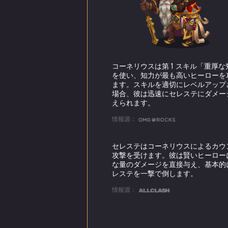
翌朝、彼女はく
人を呼んだが、
では、部屋には
けで、ベッドの
りも驚いたのは
コーネリウスは第 1 スキル「重厚な
最初は、カイラ
を使い、知力が最も高いヒーローを
も誰も来ない。
ます。スキルを適切にレベルアップ
の反応もなかっ
場合、彼は迅速にセレステにダメー
えられます。
その日が終わろ
情報源：
た。彼女は食べ
りげないユーモ
セレステはコーネリウスによるカウ
こに行ったのだ
攻撃を受けます。彼は賢いヒーロー
な量のダメージを直接与え、基本的
「お前に子を身
レステを一撃で倒します。
なる」と伯爵は
情報源：
義務から解放さ
「でも...」と