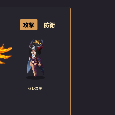
攻撃
防衛
さと活
にさせ
セレステ
く、が
彼女は
方がい