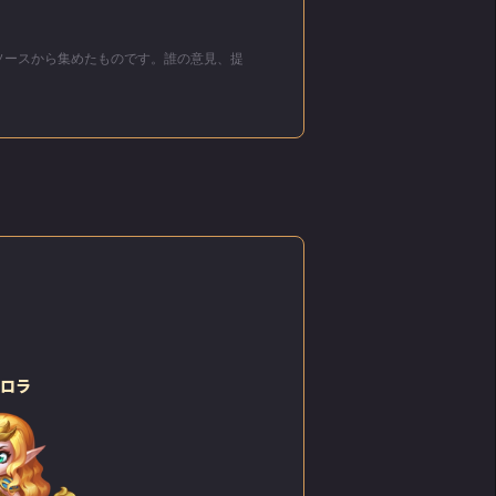
リソースから集めたものです。誰の意見、提
してい
遊び
た。
人以外
ったく
なの小
から愛
ーロラ
い毛