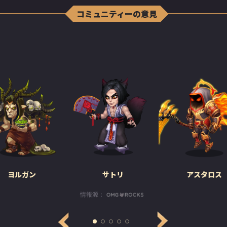
コミュニティーの意見
った。その目はキラキラ輝き、頬には赤みがあり、初々し
、若さそのものと言えるほどだった。彼女をそこまで陽気
ヨルガン
サトリ
アスタロス
ったのだろうか？それはノクタス伯爵だ。勇敢で礼儀正し
格で、少しダークで際どいユーモアのセンスまであった。
情報源：
った。しかし、カイラの母が認める相手ではなかった。
合わないよ」と母は咎めるように言った。「もう会わない