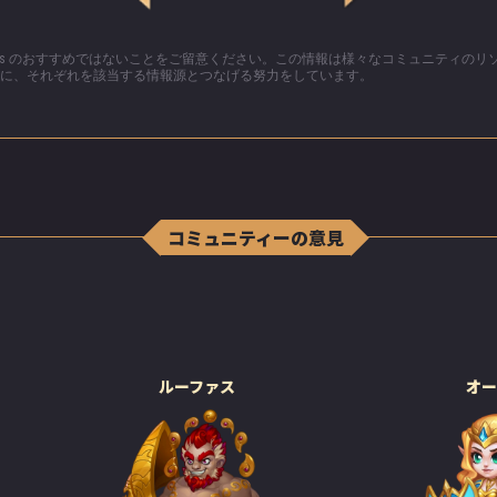
ters のおすすめではないことをご留意ください。この情報は様々なコミュニティの
さん？何がいけないの？」
に、それぞれを該当する情報源とつなげる努力をしています。
崇拝する家系だけど、この伯爵は明らかに別のものを崇拝
の偏見だし、迷信よ！そんな信仰心はバカげてる。子供の
しがなくても、いつか私は伯爵と結婚するわ！」
コミュニティーの意見
が来た。2 人はノクタス家の礼拝堂でこっそり結婚式を挙げ
は、なかなか奇妙な場所だった。しかし、カイラは愛する
なかった。祭壇の黒いバラも、灰色のローブをまとい、ま
暗い招待客も、カイラは全く気にしていなかった。「そん
の問題もないわ！」と彼女は思った。「大切なのは、これ
一緒にいられること！」
ルーファス
オ
女は素晴らしい時間を過ごした。ロウソク、音楽、心地い
中で、カイラは安心感を覚えた。