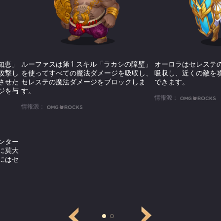
しゃくしゃになった紙に囲まれて、独りで目を覚ました。
返事はなかった。彼女は起き上がって周りを見た。太陽の
夜のようなロマンチックさはなかった。垂れたロウソクは
タペストリーも壁も虫に食われて穴だらけだった。しかし
部屋のドアにカギがかけられていることだった。
知恵」
ルーファスは第 1 スキル「ラカシの障壁」
オーロラはセレステ
は誰かが見つけてくれるのを待っていた。しかし、何時間
攻撃し
を使ってすべての魔法ダメージを吸収し、
吸収し、近くの敵を
彼女はしびれを切らせてドアを叩き、助けを呼んだ。しか
させた
セレステの魔法ダメージをブロックしま
できます。
た。
ジを与
す。
情報源：
情報源：
うとしたその時、ようやく伯爵が召使いを数人連れて戻っ
物と着替えの服を与えられた。カイラは夫の顔をじっと見
アを見せ、燃えるような愛を語ってくれたあの礼儀正しい
ンター
ろうか？
に莫大
にはセ
ごもるよう命令が下された。その子は私と私の夜の司祭の
冷たい声で言った。「子が誕生した後、お前は『母』と『
れる」と彼は続けた。
言ったまま、カイラは言葉が詰まってしまった。