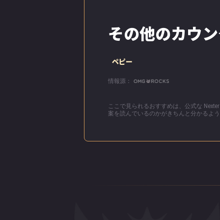
「分かったな、
い！」
その他のカウン
ドアがバタンと
ペピー
彼女はこの状態
対して、絶望や
情報源：
り、冷静な計算
に、引き出しで
り始めた。そし
ここで見られるおすすめは、公式な Nex
案を読んでいるのかがきちんと分かるよう
っているを感じ
がお腹の中で喜
「お前は夜に連
ゃんと見れる。
窓の外を見なが
そしてある日、
っているように
った布で作った