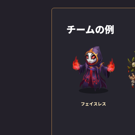
チームの例
カイラは幸せだ
気でいっぱいで
フェイスレス
ていたのは何だ
っちりとした体
彼にぞっこんだ
「彼はお前には