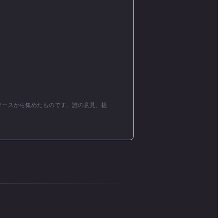
らな
自身に
おさま
よう
そり削
身ごも
リソースから集めたものです。誰の意見、提
に子供
光をち
？」と
こう言
ちぎ
ひどく