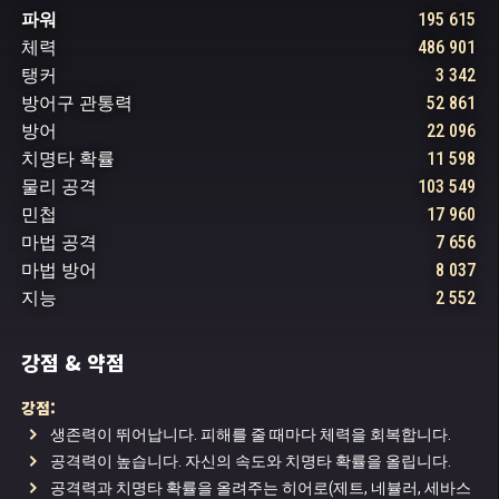
파워
195 615
체력
486 901
탱커
3 342
방어구 관통력
52 861
방어
22 096
치명타 확률
11 598
물리 공격
103 549
민첩
17 960
마법 공격
7 656
마법 방어
8 037
지능
2 552
강점 & 약점
강점:
생존력이 뛰어납니다. 피해를 줄 때마다 체력을 회복합니다.
공격력이 높습니다. 자신의 속도와 치명타 확률을 올립니다.
공격력과 치명타 확률을 올려주는 히어로(제트, 네뷸러, 세바스