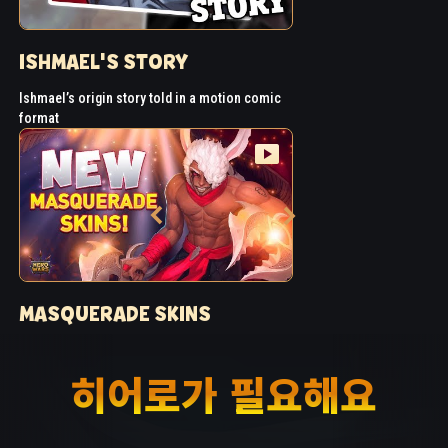
ISHMAEL'S STORY
Ishmael’s origin story told in a motion comic
format
MASQUERADE SKINS
Ishmael gets a Masquerade Skin
히어로가 필요해요