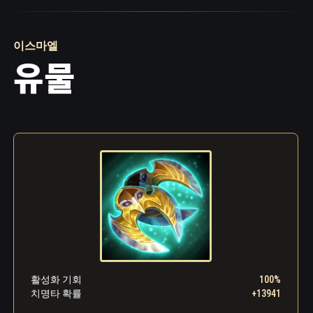
에서 커다란 제사용 검을 든 손을 높이 치켜들고
있었죠.
이스마엘
“뭐하시는 거예요, 아버지!?” 이스마엘이 비명을
유물
질렀습니다.
“너는 내 최고의 제물이 될 것이다. 어둠의 신께
서 내 공물을 취하시고 나에게 무한한 힘을 내리
시리라! 지난 세월 동안 너에게 쏟아부었던 노
력이 마침내 결실을 보는구나! 나는 이 육신을
초월해 사상 최강의 마법사로 거듭날 것이다!”
광기가 흘러넘치는 눈으로 말을 끝낸 파루크는
있는 힘껏 검을 내리쳤습니다. 하지만 들려온
것은 제물의 비명이 아닌, 칼날이 돌에 부딪히는
공허한 파열음뿐이었습니다. 왕좌는 비어있었
고, 이스마엘은 어느새 대마법사의 뒤에 서 있었
습니다. 파루크는 재빨리 뒤로 돌며 다시 한 번
활성화 기회
100%
검을 휘두르려고 했습니다. 하지만 아들의 눈에
치명타 확률
+13941
서 강렬하게 타오르는 삶의 의지를 보자, 그도