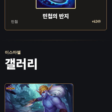
민첩의 반지
민첩
+6249
이스마엘
갤러리