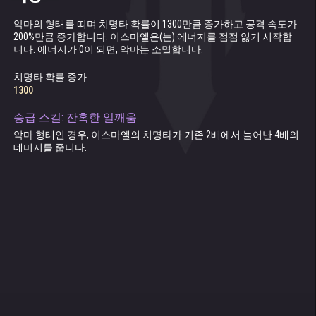
이스마엘은 결코 그 후광에 기대거나 자만하지
않았습니다. 되려 검소하고 예의 바르며, 번득이
악마의 형태를 띠며 치명타 확률이 1300만큼 증가하고 공격 속도가
이스마엘이(가) 6 초 동안 물리 공격을 회피하며, 회피 시마다 보너
패시브 스킬. 흡혈이 증가합니다(적에게 데미지를 주고 체력 회복).
3번째로 명중할 때마다 적을 1 초 동안 기절시킵니다.
는 지성까지 겸비한 청년으로 자라났죠. 특히
200%만큼 증가합니다. 이스마엘은(는) 에너지를 점점 잃기 시작합
스 에너지를 받습니다.
니다. 에너지가 0이 되면, 악마는 소멸합니다.
파루크의 뛰어난 지도로 체계적으로 연마한 마
흡혈
대상의 레벨이 130보다 높을 경우 기절 확률이 낮아집니다
대상의 레벨이 130보다 높을 경우 회피 확률이 낮아집니다
75%
법 능력은, 아버지를 뛰어넘지는 못해도 최소 그
치명타 확률 증가
에 버금가는 수준이었습니다.
1300
승급 스킬: 교묘한 환상
환상 스킬이 활성화되면 이스마엘이 물리 공격과 마법 공격을 회피
그렇게 시간이 흘러, 어느덧 이스마엘도 성인이
승급 스킬: 잔혹한 일깨움
합니다.
되어 집을 떠나 독립을 해야 하는 날이 왔습니
악마 형태인 경우, 이스마엘의 치명타가 기존 2배에서 늘어난 4배의
다. 바로 열여섯 번째 생일이었죠! 생일에, 이스
데미지를 줍니다.
마엘은 축하의 메시지와 함께 크림슨 홀로 와달
라는 아버지의 편지를 발견했습니다. 이스마엘
은 아버지가 또 어떤 선물을 준비하셨을지 기대
하며 가장 좋은 옷을 입고 날아갈 듯한 발걸음으
로 크림슨 홀로 갔습니다. 작년 생일 때 아버지
에게 받았던 단검도 언제나처럼 가죽 칼집에 넣
어 벨트에 찬 상태였죠. 이스마엘은 마침내, 이
전까지는 아버지가 절대로 들어가서는 안 된다
고 엄포했던 크림슨 홀의 거대한 문을 열고 안으
로 발을 들였습니다.