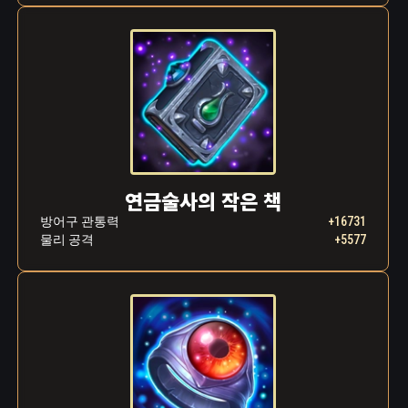
순간 망설이고 말았습니다. 눈 깜짝할 사이, 오
랜 세월 대마법사로 칭송받던 남자는 어느새 자
신의 피 웅덩이 한가운데 드러누워 마지막 숨을
내뱉고 있었습니다.
파루크의 마법 훈련이 너무 완벽했던 나머지, 그
의 아들은 이미 아버지를 뛰어넘었던 것입니다.
하지만 이스마엘은 친족 살해의 여파에서 쉽게
벗어나지 못했습니다. 그날 이후로, 대마법사를
잠식했던 어둠이 그의 아들에게로 옮겨갔고, 압
연금술사의 작은 책
도적인 힘을 안겨줌과 동시에 끊임없이 이스마
방어구 관통력
+16731
엘의 영혼을 빼앗으려고 했습니다. 이스마엘은
물리 공격
+5577
그렇게 자신에게 깃든 힘을 통제하려고 애쓰며,
자신과의 끝없는 싸움을 이어왔습니다. 아버지
의 배신이 남긴 트라우마를 극복하고 안식을 찾
기 위해, 이스마엘은 자신의 삶을 세상의 선을
위해 바치기로 했습니다.