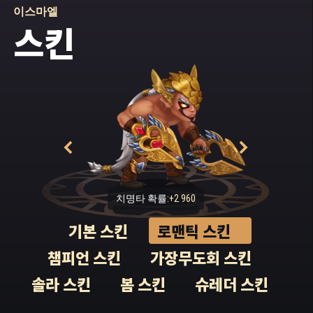
이스마엘
대마법사는 평소와 달리 엄숙한 표정이었습니
스킨
다. 이스마엘은 오늘따라 아버지의 목소리와 태
도에 뭔가 과장된 느낌이 섞여 있다고 생각했습
니다. 파루크는 어두운 방 한가운데에 떡하니
놓인 석조 왕좌로 이스마엘을 데려가 앉히고, 오
래된 보관함이 놓인 받침대로 다가갔습니다. 대
마법사는 보관함을 열더니 손을 집어넣었습니
다. “이번에는 아버지가 어떤 깜짝 선물을 준비
하셨을까?” 이스마엘은 왕좌의 팔걸이에 새겨
진 거친 패턴을 관찰하며 생각했습니다. “아마
지금까지 받은 것과는 차원이 다른 선물이겠
지!”
치명타 확률:
+2 960
그 순간, 이스마엘은 손이 움직이지 않는다는 사
기본 스킨
로맨틱 스킨
실을 깨달았습니다. 마치 알 수 없는 힘이 양손
을 누르고 있는 듯했죠. 그뿐만 아니라 몸 전체
챔피언 스킨
가장무도회 스킨
가 왕좌에 딱 붙은 체로 꼼짝도 할 수 없었고, 이
스마엘은 당황한 표정으로 바쁘게 눈만 굴렸습
솔라 스킨
봄 스킨
슈레더 스킨
니다. 대체 어찌 된 일일까요? 그러다 이스마엘
의 눈이 아버지를 발견했습니다. 이스마엘의 앞