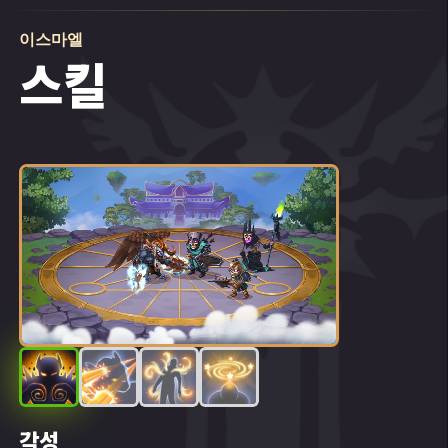
이스마엘
스킬
아잘라르 오아시스는 오리엔탈 샌즈의 꽃입니
다. 우아한 첨탑들이 높고 푸른 하늘을 떠받치
듯 솟아있으며, 언제나 전국 방방곡곡의 젊은 상
인, 공예가, 학자들이 모여드는 곳이죠. 하지만
이곳에서 가장 유명한 이를 꼽으라면 단연 대마
법사 파루크였습니다. 그가 행하는 기적에 관한
이야기는 도미니언에서 모르는 이가 없을 정도
였고, 자애로운 심성과 심오한 지식으로 만인의
존경을 한몸에 받았죠.
파루크에게는 이스마엘이라는 아들이 하나 있
었습니다. 비싼 옷과 산해진미부터 최고의 교육
환경까지, 아들을 위해서라면 어떤 지원도 아끼
지 않았죠. 영향력 있는 아버지를 두었음에도,
각성
환상
어둠의 계략
폭풍 칼날