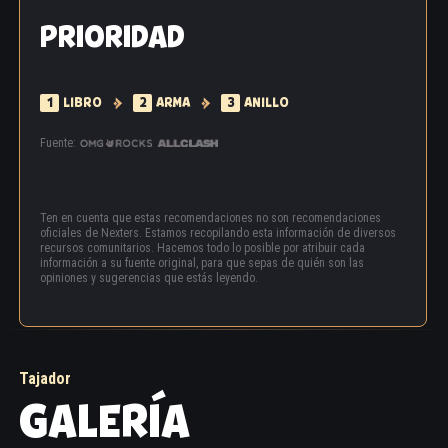
PRIORIDAD
1
LIBRO
2
ARMA
3
ANILLO
Fuente:
Ten en cuenta que estas recomendaciones no son recomendaciones
oficiales de Nexters. Estamos recopilando esta información de diversos
recursos comunitarios. Hacemos todo lo posible por atribuir cada
información a su fuente original, para que sepas de quién son las
opiniones y sugerencias que estás leyendo.
Tajador
GALERÍA