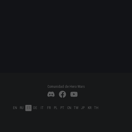
Comunidad de Hero Wars
EN
RU
ES
DE
IT
FR
PL
PT
CN
TW
JP
KR
TH