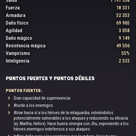
Salud
1 197 338
Fuerza
18 331
Armadura
52 353
Daño físico
69 965
Agilidad
3 058
Daño mágico
9 149
Resistencia mágica
49 556
Vampirismo
55%
Inteligencia
2 533
PUNTOS FUERTES Y PUNTOS DÉBILES
PUNTOS FUERTES:
Gran capacidad de supervivencia.
Aturde a los enemigos.
Atrae hacia sí a los héroes de la retaguardia, volviéndolos
potencialmente vulnerables a los ataques y reduciendo su eficacia
(ej. Martha, Helios). Hace buena sinergia con Jhu, exponiendo a los
héroes enemigos indefensos a sus ataques.