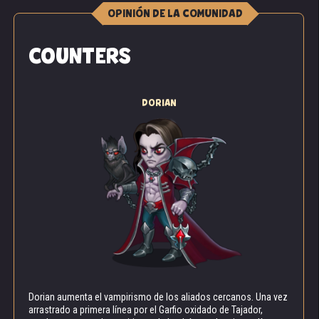
OPINIÓN DE LA COMUNIDAD
COUNTERS
DORIAN
“Tía, ¿y si te dijera que quiero matarte?”
“Cómete el brócoli, jovencito. ¡Y no hables con la
Dorian aumenta el vampirismo de los aliados cercanos. Una vez
boca llena!”.
arrastrado a primera línea por el Garfio oxidado de Tajador,