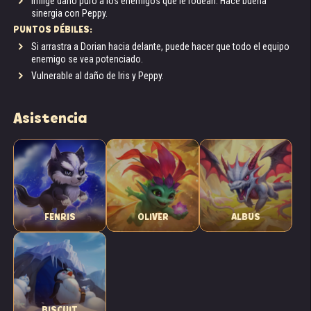
Inflige daño puro a los enemigos que le rodean. Hace buena
sinergia con Peppy.
PUNTOS DÉBILES:
Si arrastra a Dorian hacia delante, puede hacer que todo el equipo
enemigo se vea potenciado.
Vulnerable al daño de Iris y Peppy.
Asistencia
FENRIS
OLIVER
ALBUS
BISCUIT