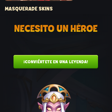
MASQUERADE SKINS
Тесак получает Маскарадный Облик
NECESITO UN HÉROE
¡CONVIÉRTETE EN UNA LEYENDA!